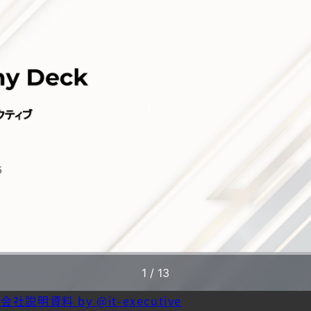
明資料 by @it-executive