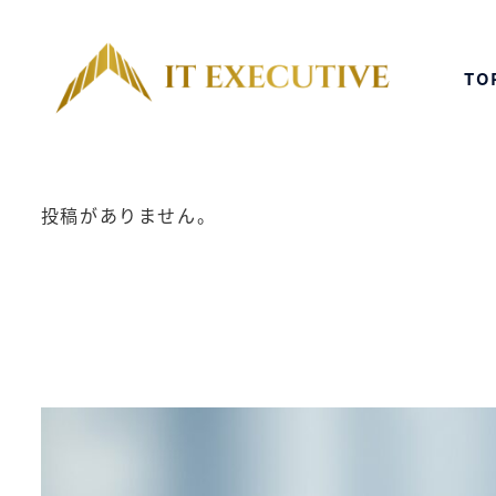
メ
イ
TO
ン
コ
ン
テ
ン
投稿がありません。
ツ
へ
移
動