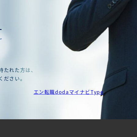
t
持たれた方は、
ください。
エン転職
doda
マイナビ
Type